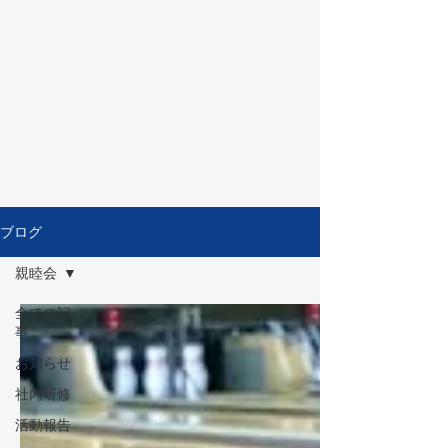
ブログ
親睦会
全ての記
事
お知らせ
社内研修
活動報告